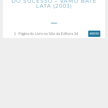
DO SUCESSO – VAMO BATÊ
LATA (2003)
1
Página do Livro no Site da Editora 34
ACESSE
Créditos
Os Paralamas do Sucesso: Vamo Batê Lata é a
biografia oficial da banda lançada pela Editora