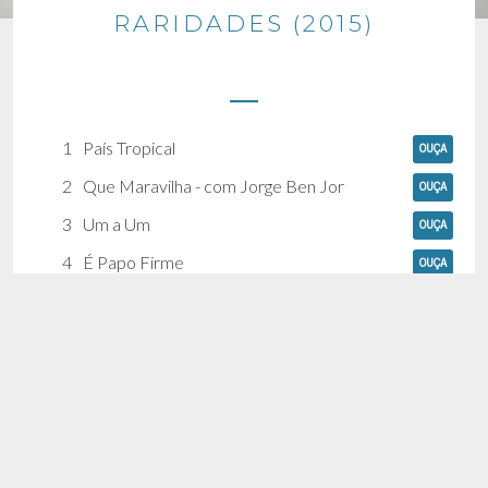
RARIDADES (2015)
1
País Tropical
OUÇA
2
Que Maravilha - com Jorge Ben Jor
OUÇA
3
Um a Um
OUÇA
4
É Papo Firme
OUÇA
5
Açaí
OUÇA
6
Nada Será como Antes
OUÇA
7
Refazenda
OUÇA
8
Them Belly Fully (But we Hungry) -
OUÇA
com GIlberto Gil
9
O Palhaço
OUÇA